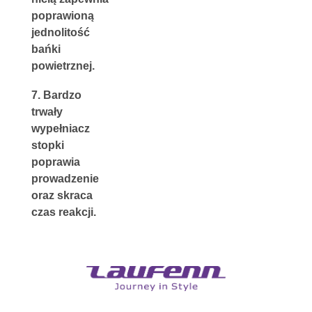
p
oprawioną 
jednolitość 
bańki 
powietrznej.
7. 
Bardzo 
trwały 
wypełniacz 
stopki 
poprawia 
prowadzenie 
oraz skraca 
czas reakcji.