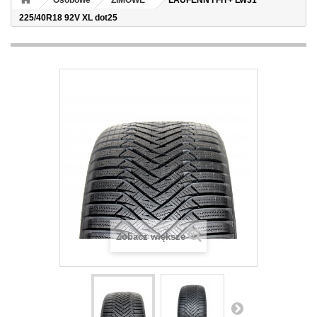
Osobowe
ZIMOWE
LAUFENN I FIT+ LW31
225/40R18 92V XL dot25
Zobacz większe