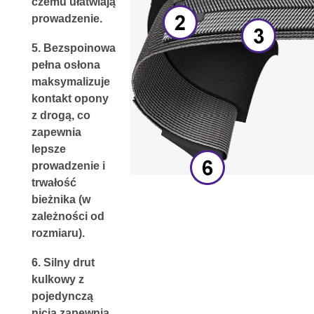
czemu ułatwiają 
prowadzenie.
5. 
Bezspoinowa 
pełna osłona
maksymalizuje 
kontakt opony 
z drogą, co 
zapewnia 
lepsze 
prowadzenie i 
trwałość 
bieżnika (w 
zależności od 
rozmiaru).
6. 
Silny drut 
kulkowy z 
pojedynczą 
nicią
 zapewnia 