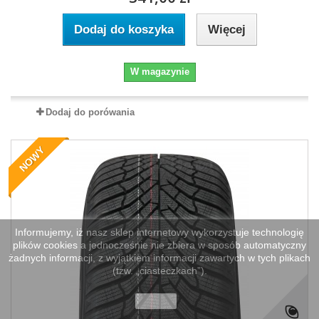
Dodaj do koszyka
Więcej
W magazynie
Dodaj do porówania
NOWY
Informujemy, iż nasz sklep internetowy wykorzystuje technologię
plików cookies a jednocześnie nie zbiera w sposób automatyczny
żadnych informacji, z wyjątkiem informacji zawartych w tych plikach
(tzw. „ciasteczkach”).
zamknij