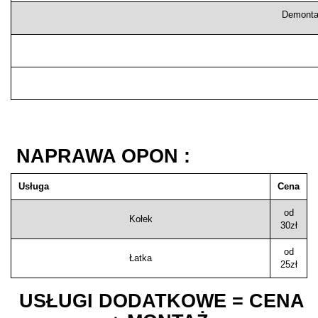
Demontaż
NAPRAWA OPON :
Usługa
Cena
od
Kołek
30zł
od
Łatka
25zł
USŁUGI DODATKOWE = CENA