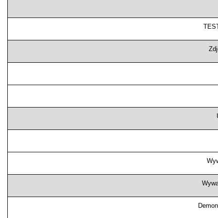
TES
Zdj
Wyw
Wyważ
Demont