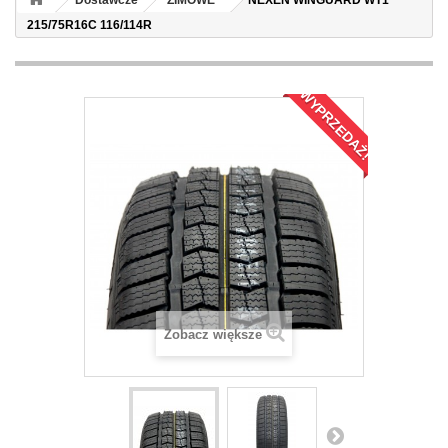
Dostawcze
ZIMOWE
NEXEN WINGUARD WT1
215/75R16C 116/114R
WYPRZEDAŻ!
Zobacz większe