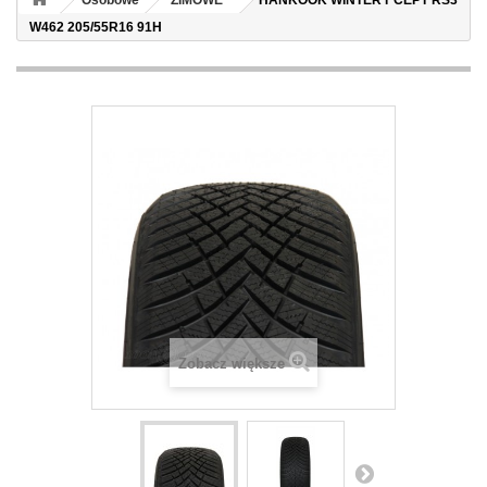
Osobowe
ZIMOWE
HANKOOK WINTER I*CEPT RS3
W462 205/55R16 91H
Zobacz większe