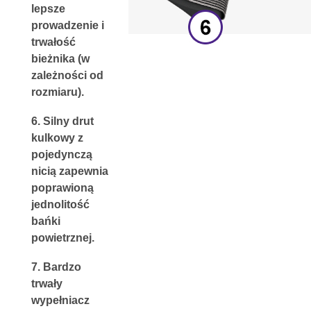
lepsze 
prowadzenie i 
trwałość 
bieżnika (w 
zależności od 
rozmiaru).
6. 
Silny drut 
kulkowy z 
pojedynczą 
nicią
 zapewnia 
p
oprawioną 
jednolitość 
bańki 
powietrznej.
7. 
Bardzo 
trwały 
wypełniacz 