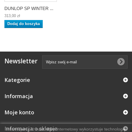
DUNLOP SP WINTER ...
313,00 zł
Dodaj do koszyka
Newsletter
Kategorie
Informacja
Moje konto
Informacja o sklepie
Informujemy, iż nasz sklep internetowy wykorzystuje technologię