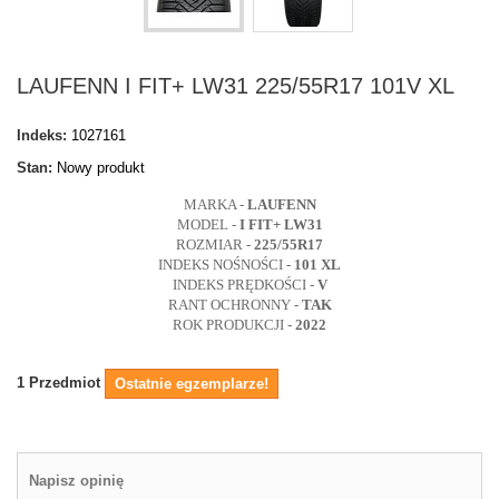
LAUFENN I FIT+ LW31 225/55R17 101V XL
Indeks:
1027161
Stan:
Nowy produkt
MARKA -
LAUFENN
MODEL -
I FIT+
LW31
ROZMIAR -
225/55R17
INDEKS NOŚNOŚCI -
101 XL
INDEKS PRĘDKOŚCI -
V
RANT OCHRONNY -
TAK
ROK PRODUKCJI -
2022
1
Przedmiot
Ostatnie egzemplarze!
Napisz opinię