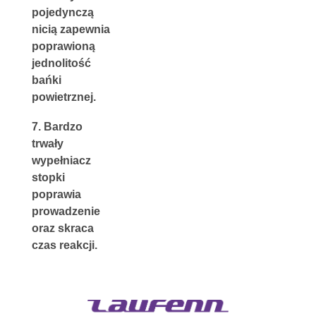
pojedynczą 
nicią
 zapewnia 
p
oprawioną 
jednolitość 
bańki 
powietrznej.
7. 
Bardzo 
trwały 
wypełniacz 
stopki 
poprawia 
prowadzenie 
oraz skraca 
czas reakcji.