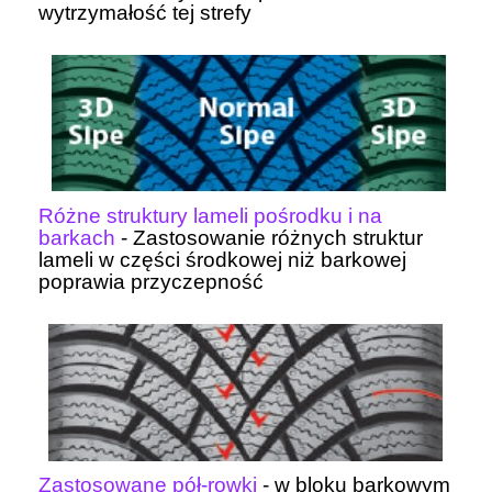
wytrzymałość tej strefy
Różne struktury lameli pośrodku i na
barkach
- Zastosowanie różnych struktur
lameli w części środkowej niż barkowej
poprawia przyczepność
Zastosowane pół-rowki
- w bloku barkowym