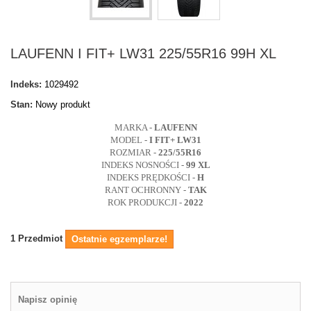
LAUFENN I FIT+ LW31 225/55R16 99H XL
Indeks:
1029492
Stan:
Nowy produkt
MARKA -
LAUFENN
MODEL -
I FIT+
LW31
ROZMIAR -
225/55R16
INDEKS NOSNOŚCI -
99 XL
INDEKS PRĘDKOŚCI -
H
RANT OCHRONNY -
TAK
ROK PRODUKCJI -
2022
1
Przedmiot
Ostatnie egzemplarze!
Napisz opinię