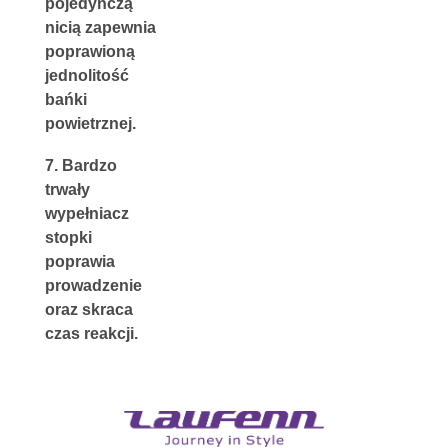
pojedynczą 
nicią
 zapewnia 
p
oprawioną 
jednolitość 
bańki 
powietrznej.
7. 
Bardzo 
trwały 
wypełniacz 
stopki 
poprawia 
prowadzenie 
oraz skraca 
czas reakcji.