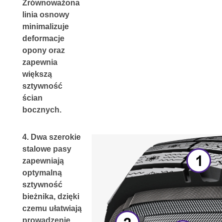
Zrównoważona 
linia osnowy 
minimalizuje 
deformacje 
opony oraz 
zapewnia 
większą 
sztywność 
ścian 
bocznych.
4. 
Dwa szerokie 
stalowe pasy 
zapewniają 
optymalną 
sztywność 
bieżnika, dzięki 
czemu ułatwiają 
prowadzenie.