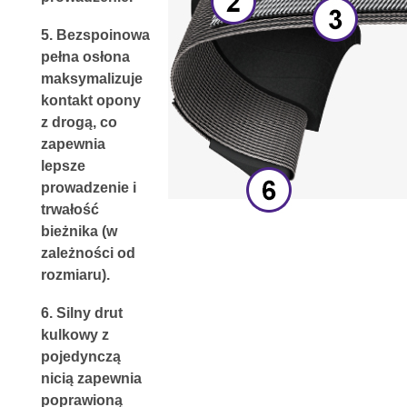
5. 
Bezspoinowa 
pełna osłona
maksymalizuje 
kontakt opony 
z drogą, co 
zapewnia 
lepsze 
prowadzenie i 
trwałość 
bieżnika (w 
zależności od 
rozmiaru).
6. 
Silny drut 
kulkowy z 
pojedynczą 
nicią
 zapewnia 
p
oprawioną 