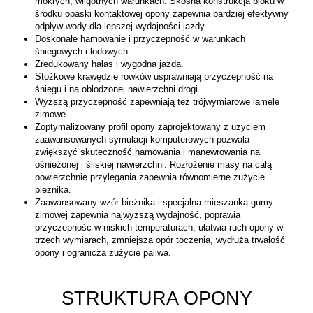
mokrych, wilgotnych warunkach. Skośna konstrukcja bloku w
środku opaski kontaktowej opony zapewnia bardziej efektywny
odpływ wody dla lepszej wydajności jazdy.
Doskonałe hamowanie i przyczepność w warunkach
śniegowych i lodowych.
Zredukowany hałas i wygodna jazda.
Stożkowe krawędzie rowków usprawniają przyczepność na
śniegu i na oblodzonej nawierzchni drogi.
Wyższą przyczepność zapewniają też trójwymiarowe lamele
zimowe.
Zoptymalizowany profil opony zaprojektowany z użyciem
zaawansowanych symulacji komputerowych pozwala
zwiększyć skuteczność hamowania i manewrowania na
ośnieżonej i śliskiej nawierzchni. Rozłożenie masy na całą
powierzchnię przylegania zapewnia równomierne zużycie
bieżnika.
Zaawansowany wzór bieżnika i specjalna mieszanka gumy
zimowej zapewnia najwyższą wydajność, poprawia
przyczepność w niskich temperaturach, ułatwia ruch opony w
trzech wymiarach, zmniejsza opór toczenia, wydłuża trwałość
opony i ogranicza zużycie paliwa.
STRUKTURA OPONY