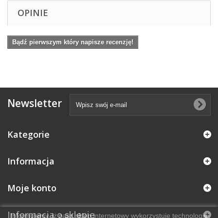
OPINIE
Bądź pierwszym który napisze recenzję!
Newsletter
Kategorie
Informacja
Moje konto
Informacja o sklepie
Informujemy, iż nasz sklep internetowy wykorzystuje technologię