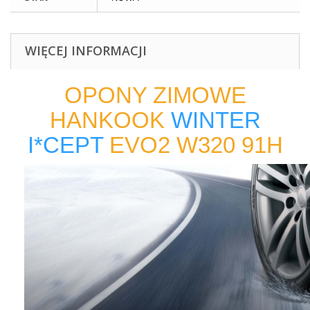
WIĘCEJ INFORMACJI
OPONY ZIMOWE
HANKOOK
WINTER
I*CEPT
EVO2 W320 91H