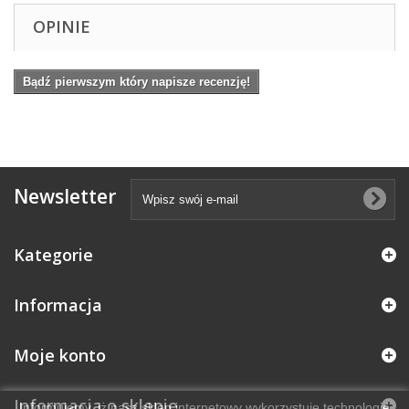
OPINIE
Bądź pierwszym który napisze recenzję!
Newsletter
Kategorie
Informacja
Moje konto
Informacja o sklepie
Informujemy, iż nasz sklep internetowy wykorzystuje technologię