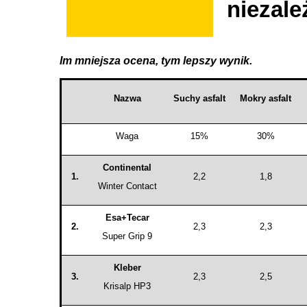
niezale
Im mniejsza ocena, tym lepszy wynik.
Nazwa
Suchy asfalt
Mokry asfalt
Waga
15%
30%
Continental
1.
2,2
1,8
Winter Contact
Esa+Tecar
2.
2,3
2,3
Super Grip 9
Kleber
3.
2,3
2,5
Krisalp HP3