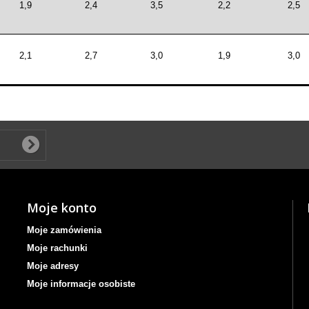
1,9
2,4
3,5
2,2
2,5
2,1
2,7
3,0
1,9
3,0
Moje konto
Moje zamówienia
Moje rachunki
Moje adresy
Moje informacje osobiste