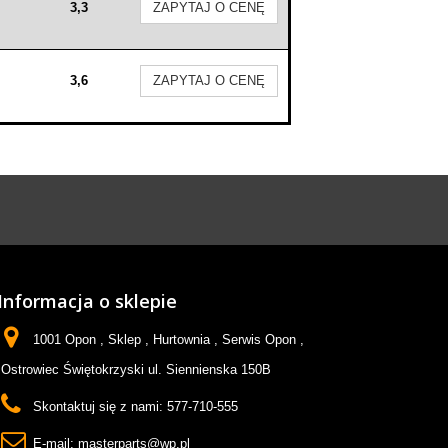
3,3
ZAPYTAJ O CENĘ
3,6
ZAPYTAJ O CENĘ
Informacja o sklepie
1001 Opon , Sklep , Hurtownia , Serwis Opon ,
Ostrowiec Świętokrzyski ul. Siennienska 150B
Skontaktuj się z nami:
577-710-555
E-mail:
masterparts@wp.pl