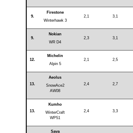
Firestone
9.
2,1
3,1
Winterhawk 3
Nokian
9.
2,3
3,1
WR D4
Michelin
12.
2,1
2,5
Alpin 5
Aeolus
13.
2,4
2,7
SnowAce2
AW08
Kumho
13.
2,4
3,3
WinterCraft
WP51
Sava