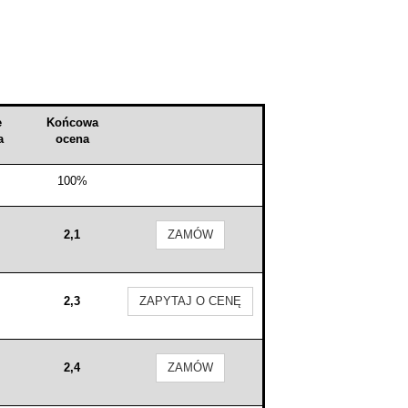
e
Końcowa
a
ocena
100%
2,1
ZAMÓW
2,3
ZAPYTAJ O CENĘ
2,4
ZAMÓW