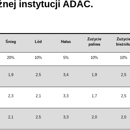
żnej instytucji ADAC.
Zużycie
Zużyci
Śnieg
Lód
Hałas
paliwa
bieżnik
20%
10%
5%
10%
10%
1,9
2,5
3,4
1,9
2,5
2,3
2,1
3,3
1,7
2,5
2,1
2,5
3,3
2,0
2,0