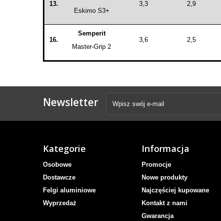
13.
3,3
2,9
Eskimo S3+
Semperit
16.
3,6
2,5
Master-Grip 2
Newsletter
Kategorie
Informacja
Osobowe
Promocje
Dostawcze
Nowe produkty
Felgi aluminiowe
Najczęściej kupowane
Wyprzedaż
Kontakt z nami
Gwarancja