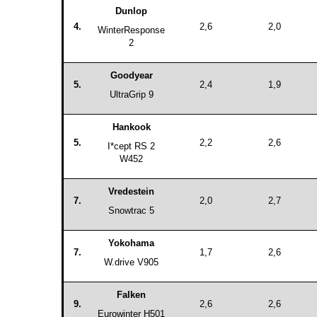
Dunlop
4.
2,6
2,0
WinterResponse
2
Goodyear
5.
2,4
1,9
UltraGrip 9
Hankook
5.
2,2
2,6
I*cept RS 2
W452
Vredestein
7.
2,0
2,7
Snowtrac 5
Yokohama
7.
1,7
2,6
W.drive V905
Falken
9.
2,6
2,6
Eurowinter H501