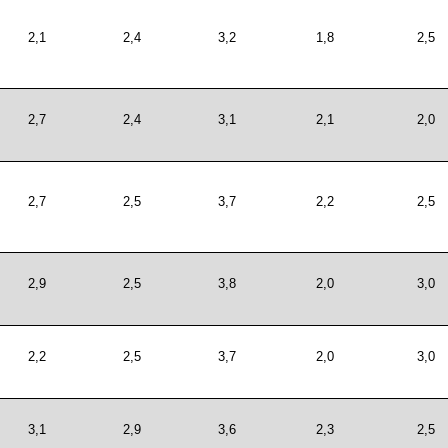
2,1
2,4
3,2
1,8
2,5
2,7
2,4
3,1
2,1
2,0
2,7
2,5
3,7
2,2
2,5
2,9
2,5
3,8
2,0
3,0
2,2
2,5
3,7
2,0
3,0
3,1
2,9
3,6
2,3
2,5